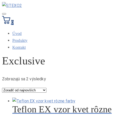
Toggle
navigation
0
Úvod
Produkty
Kontakt
Exclusive
Sorted
Zobrazujú sa 2 výsledky
by
latest
Teflon EX vzor kvet rôzne