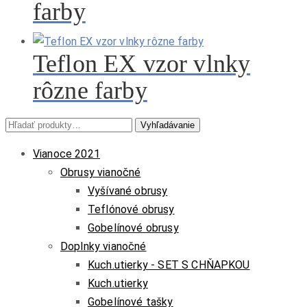
farby
Teflon EX vzor vlnky
rôzne farby
Hľadať:
Vyhľadávanie
Vianoce 2021
Obrusy vianočné
Vyšívané obrusy
Teflónové obrusy
Gobelínové obrusy
Doplnky vianočné
Kuch.utierky - SET S CHŇAPKOU
Kuch.utierky
Gobelínové tašky