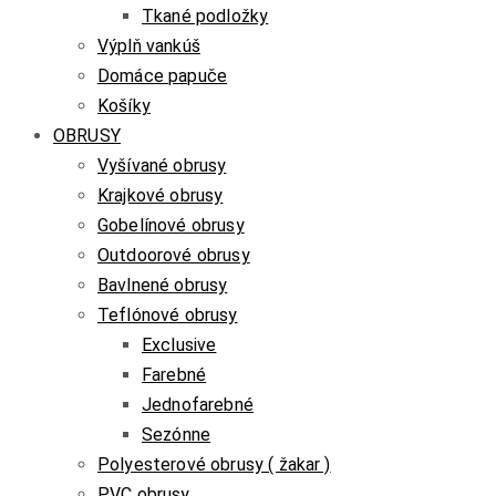
Tkané podložky
Výplň vankúš
Domáce papuče
Košíky
OBRUSY
Vyšívané obrusy
Krajkové obrusy
Gobelínové obrusy
Outdoorové obrusy
Bavlnené obrusy
Teflónové obrusy
Exclusive
Farebné
Jednofarebné
Sezónne
Polyesterové obrusy ( žakar )
PVC obrusy