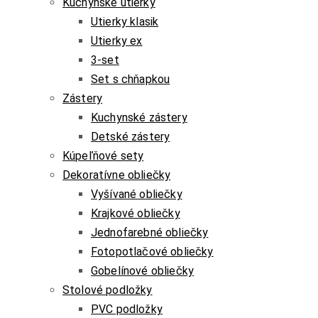
Kuchynské utierky
Utierky klasik
Utierky ex
3-set
Set s chňapkou
Zástery
Kuchynské zástery
Detské zástery
Kúpeľňové sety
Dekoratívne obliečky
Vyšívané obliečky
Krajkové obliečky
Jednofarebné obliečky
Fotopotlačové obliečky
Gobelínové obliečky
Stolové podložky
PVC podložky