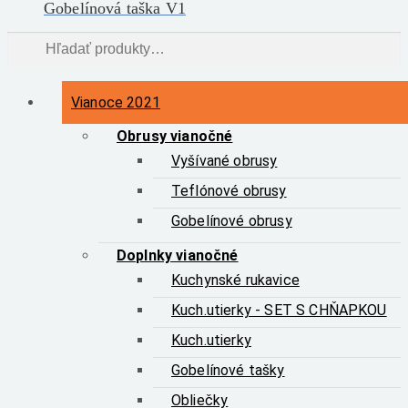
Gobelínová taška V1
Hľadať:
Vyhľadávanie
Vianoce 2021
Obrusy vianočné
Vyšívané obrusy
Teflónové obrusy
Gobelínové obrusy
Doplnky vianočné
Kuchynské rukavice
Kuch.utierky - SET S CHŇAPKOU
Kuch.utierky
Gobelínové tašky
Obliečky