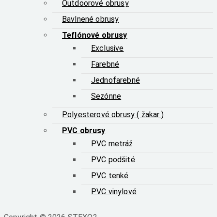
Outdoorové obrusy
Bavlnené obrusy
Teflónové obrusy
Exclusive
Farebné
Jednofarebné
Sezónne
Polyesterové obrusy ( žakar )
PVC obrusy
PVC metráž
PVC podšité
PVC tenké
PVC vinylové