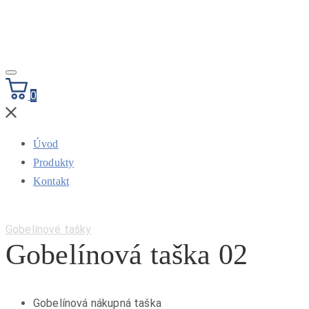
Toggle
navigation
0
Úvod
Produkty
Kontakt
Category:
Gobelínové tašky
Gobelínová taška 02
Gobelínová nákupná taška