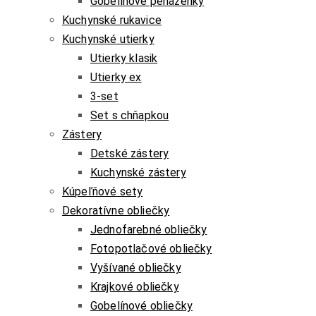
Gobelínové peňaženky
Kuchynské rukavice
Kuchynské utierky
Utierky klasik
Utierky ex
3-set
Set s chňapkou
Zástery
Detské zástery
Kuchynské zástery
Kúpeľňové sety
Dekoratívne obliečky
Jednofarebné obliečky
Fotopotlačové obliečky
Vyšívané obliečky
Krajkové obliečky
Gobelínové obliečky