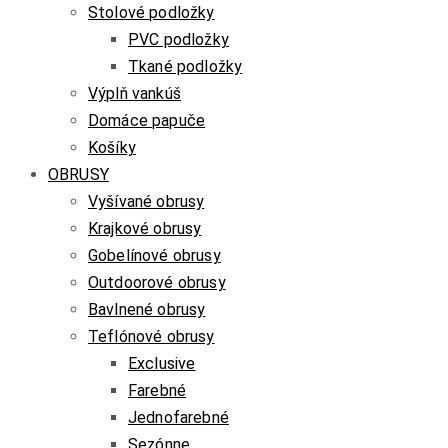
Stolové podložky
PVC podložky
Tkané podložky
Výplň vankúš
Domáce papuče
Košíky
OBRUSY
Vyšívané obrusy
Krajkové obrusy
Gobelínové obrusy
Outdoorové obrusy
Bavlnené obrusy
Teflónové obrusy
Exclusive
Farebné
Jednofarebné
Sezónne