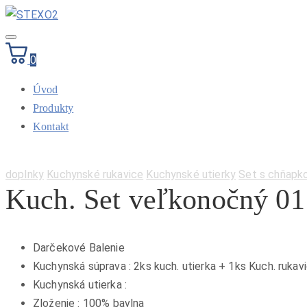
Toggle
navigation
0
Úvod
Produkty
Kontakt
Categories:
doplnky
Kuchynské rukavice
Kuchynské utierky
Set s chňapk
Kuch. Set veľkonočný 01
Darčekové Balenie
Kuchynská súprava : 2ks kuch. utierka + 1ks Kuch. ruka
Kuchynská utierka :
Zloženie : 100% bavlna