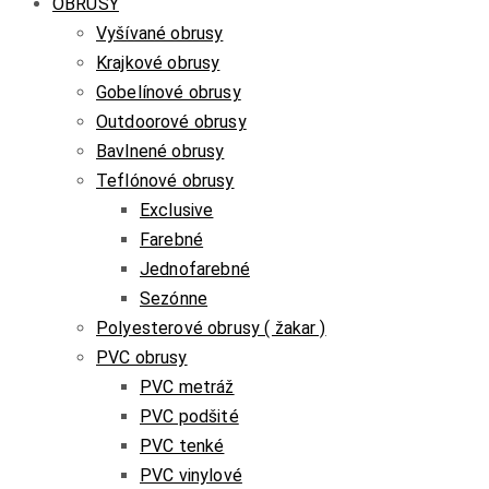
OBRUSY
Vyšívané obrusy
Krajkové obrusy
Gobelínové obrusy
Outdoorové obrusy
Bavlnené obrusy
Teflónové obrusy
Exclusive
Farebné
Jednofarebné
Sezónne
Polyesterové obrusy ( žakar )
PVC obrusy
PVC metráž
PVC podšité
PVC tenké
PVC vinylové