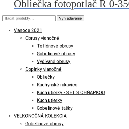
Obliečka fotopotlač R 0-3
Hľadať:
Vyhľadávanie
Vianoce 2021
Obrusy vianočné
Teflónové obrusy
Gobelínové obrusy
Vyšívané obrusy
Doplnky vianočné
Obliečky
Kuchynské rukavice
Kuch.utierky - SET S CHŇAPKOU
Kuch.utierky
Gobelínové tašky
VEĽKONOČNÁ KOLEKCIA
Gobelínové obrusy