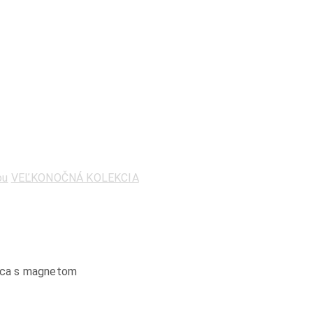
ou
VEĽKONOČNÁ KOLEKCIA
vica s magnetom