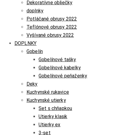
Dekoratívne obliečky
doplnky
Potláčané obrusy 2022
Teflónové obrusy 2022
Vyšívané obrusy 2022
DOPLNKY
Gobelín
Gobelínové tašky
Gobelínové kabelky
Gobelínové peňaženky
Deky
Kuchynské rukavice
Kuchynské utierky
Set s chňapkou
Utierky klasik
Utierky ex
3-set