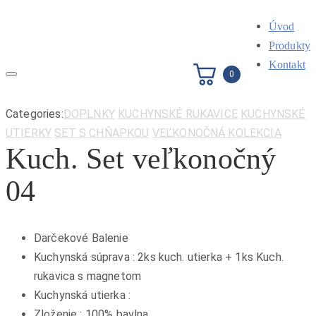
Úvod
Produkty
Kontakt
0
Toggle
navigation
Categories:
DOPLNKY
KUCHYNSKÉ RUKAVICE
KUCHYNSKÉ
UTIERKY
SET S CHŇAPKOU
VEĽKONOČNÁ KOLEKCIA
Kuch. Set veľkonočný
04
Darčekové Balenie
Kuchynská súprava : 2ks kuch. utierka + 1ks Kuch.
rukavica s magnetom
Kuchynská utierka :
Zloženie : 100% bavlna