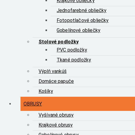
Krajkové obliečky
Jednofarebné obliečky
Fotopotlačové obliečky
Gobelínové obliečky
Stolové podložky
PVC podložky
Tkané podložky
Výplň vankúš
Domáce papuče
Košíky
OBRUSY
Vyšívané obrusy
Krajkové obrusy
Gobelínové obrusy