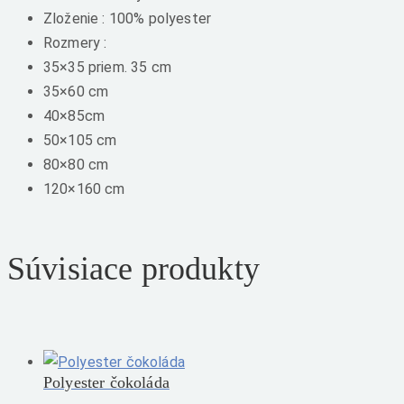
Zloženie : 100% polyester
Rozmery :
35×35 priem. 35 cm
35×60 cm
40×85cm
50×105 cm
80×80 cm
120×160 cm
Súvisiace produkty
Polyester čokoláda