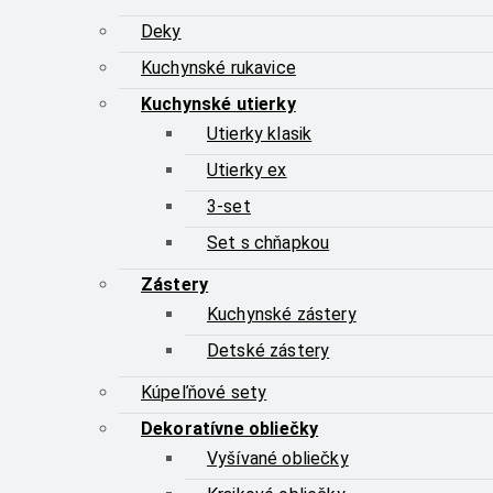
Deky
Kuchynské rukavice
Kuchynské utierky
Utierky klasik
Utierky ex
3-set
Set s chňapkou
Zástery
Kuchynské zástery
Detské zástery
Kúpeľňové sety
Dekoratívne obliečky
Vyšívané obliečky