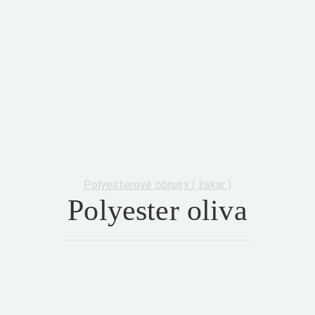
Category:
Polyesterové obrusy ( žakar )
Polyester oliva