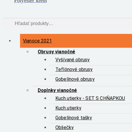
Polyester krém
Hľadať:
Vyhľadávanie
Vianoce 2021
Obrusy vianočné
Vyšívané obrusy
Teflónové obrusy
Gobelínové obrusy
Doplnky vianočné
Kuch.utierky - SET S CHŇAPKOU
Kuch.utierky
Gobelínové tašky
Obliečky