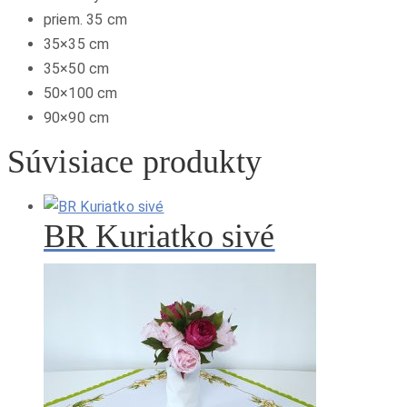
priem. 35 cm
35×35 cm
35×50 cm
50×100 cm
90×90 cm
Súvisiace produkty
BR Kuriatko sivé