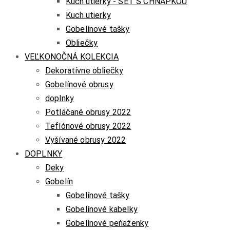
Kuch.utierky - SET S CHŇAPKOU
Kuch.utierky
Gobelínové tašky
Obliečky
VEĽKONOČNÁ KOLEKCIA
Dekoratívne obliečky
Gobelínové obrusy
doplnky
Potláčané obrusy 2022
Teflónové obrusy 2022
Vyšívané obrusy 2022
DOPLNKY
Deky
Gobelín
Gobelínové tašky
Gobelínové kabelky
Gobelínové peňaženky