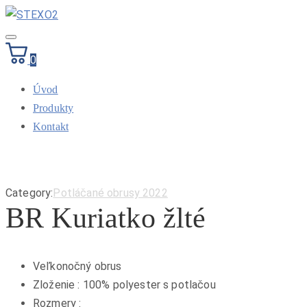
Toggle
navigation
0
Úvod
Produkty
Kontakt
Category:
Potláčané obrusy 2022
BR Kuriatko žlté
Veľkonočný obrus
Zloženie : 100% polyester s potlačou
Rozmery :