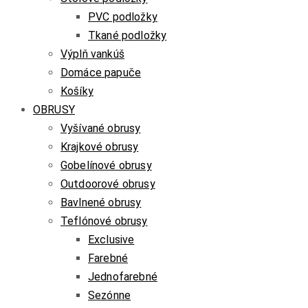
PVC podložky
Tkané podložky
Výplň vankúš
Domáce papuče
Košíky
OBRUSY
Vyšívané obrusy
Krajkové obrusy
Gobelínové obrusy
Outdoorové obrusy
Bavlnené obrusy
Teflónové obrusy
Exclusive
Farebné
Jednofarebné
Sezónne