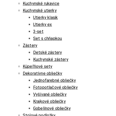
Kuchynské rukavice
Kuchynské utierky
Utierky klasik
Utierky ex
3-set
Set s chňapkou
Zástery
Detské zástery
Kuchynské zástery
Kúpeľňové sety
Dekoratívne obliečky
Jednofarebné obliečky
Fotopotlačové obliečky
Vyšívané obliečky
Krajkové obliečky
Gobelínové obliečky
Stolové podložky