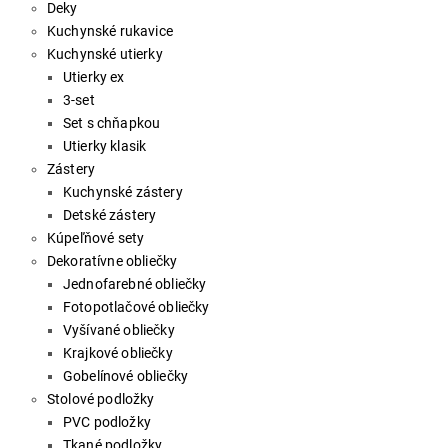
Deky
Kuchynské rukavice
Kuchynské utierky
Utierky ex
3-set
Set s chňapkou
Utierky klasik
Zástery
Kuchynské zástery
Detské zástery
Kúpeľňové sety
Dekoratívne obliečky
Jednofarebné obliečky
Fotopotlačové obliečky
Vyšívané obliečky
Krajkové obliečky
Gobelínové obliečky
Stolové podložky
PVC podložky
Tkané podložky