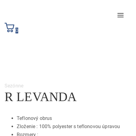
Toggle
naviga
0
Category:
Sezónne
R LEVANDA
Teflonový obrus
Zloženie : 100% polyester s teflonovou úpravou
Rozmery :